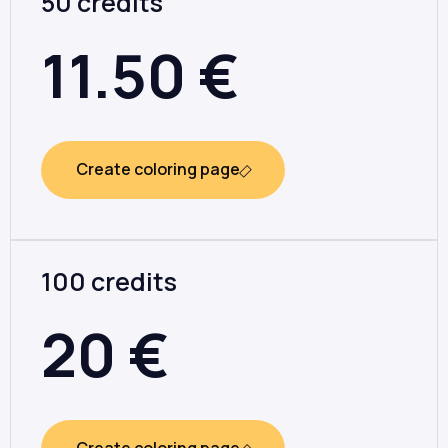
50 credits
11.50
€
Create coloring page
100 credits
20
€